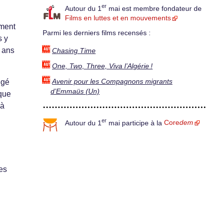
er
Autour du 1
mai est membre fondateur de
Films en luttes et en mouvements
ement
Parmi les derniers films recensés :
s y
0 ans
Chasing Time
One, Two, Three, Viva l’Algérie !
Avenir pour les Compagnons migrants
ngé
d’Emmaüs (Un)
que
 à
er
Autour du 1
mai participe à la
Core
dem
les