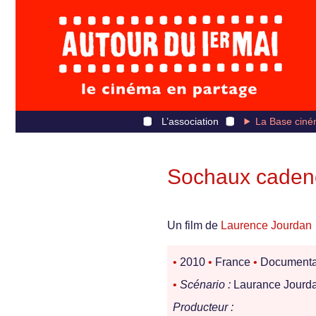
L’association
La Base ciné
Sochaux caden
Un film de
Laurence Jourdan
•
2010
•
France
•
Documenta
•
Scénario :
Laurance Jourd
Producteur :