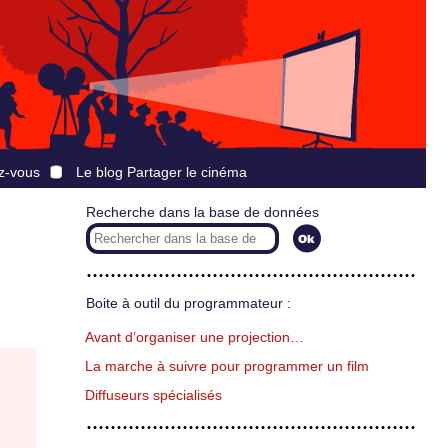
z-vous
Le blog Partager le cinéma
Recherche dans la base de données
Boite à outil du programmateur :
Avant d’organiser une projection…
La marche à suivre pour programmer un film
Diffuseurs spécialisés