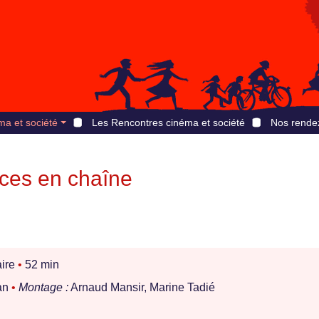
ma et société
Les Rencontres cinéma et société
Nos rende
ces en chaîne
ire
•
52 min
an
•
Montage :
Arnaud Mansir, Marine Tadié