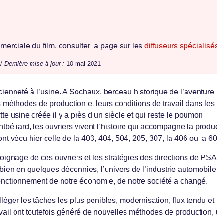
erciale du film, consulter la page sur les
diffuseurs spécialisé
 /
Dernière mise à jour :
10 mai 2021
ncienneté à l’usine. A Sochaux, berceau historique de l’aventure
s méthodes de production et leurs conditions de travail dans les
e usine créée il y a près d’un siècle et qui reste le poumon
éliard, les ouvriers vivent l’histoire qui accompagne la produ
t vécu hier celle de la 403, 404, 504, 205, 307, la 406 ou la 60
oignage de ces ouvriers et les stratégies des directions de PSA 
en en quelques décennies, l’univers de l’industrie automobile 
ctionnement de notre économie, de notre société a changé.
lléger les tâches les plus pénibles, modernisation, flux tendu et
vail ont toutefois généré de nouvelles méthodes de production,