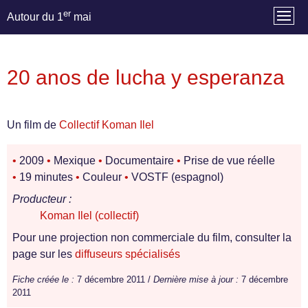
er
Autour du 1
mai
20 anos de lucha y esperanza
Un film de
Collectif Koman Ilel
•
2009
•
Mexique
•
Documentaire
•
Prise de vue réelle
•
19 minutes
•
Couleur
•
VOSTF (espagnol)
Producteur :
Koman Ilel (collectif)
Pour une projection non commerciale du film, consulter la
page sur les
diffuseurs spécialisés
Fiche créée le :
7 décembre 2011 /
Dernière mise à jour :
7 décembre
2011