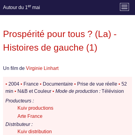
er
Autour du 1
mai
Prospérité pour tous ? (La) -
Histoires de gauche (1)
Un film de
Virginie Linhart
•
2004
•
France
•
Documentaire
•
Prise de vue réelle
•
52
min
•
N&B et Couleur
•
Mode de production :
Télévision
Producteurs :
Kuiv productions
Arte France
Distributeur :
Kuiv distribution