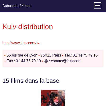
er
Autour du 1
mai
Kuiv distribution
http://www.kuiv.com/
•
55 bis rue de Lyon
•
75012 Paris
•
Tél.: 01 44 75 79 15
•
Fax : 01 44 75 79 19
•
@ : contact@kuiv.com
15 films dans la base