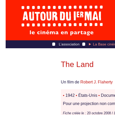
L’association
La Base ciné
The Land
Un film de
Robert J. Flaherty
•
1942
•
États-Unis
•
Docume
Pour une projection non comm
Fiche créée le :
20 octobre 2008 /