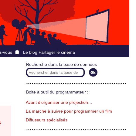
z-vous
Le blog Partager le cinéma
Recherche dans la base de données
Boite à outil du programmateur :
Avant d’organiser une projection…
La marche à suivre pour programmer un film
Diffuseurs spécialisés
s