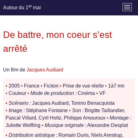
er
Autour du 1
mai
De battre, mon coeur s’est
arrêté
Un film de
Jacques Audiard
•
2005
•
France
•
Fiction
•
Prise de vue réelle
•
1à7 mn
•
Couleur
•
Mode de production :
Cinéma
•
VF
•
Scénario :
Jacques Audiard, Tonino Benacquista
•
Image :
Stéphane Fontaine
•
Son :
Brigitte Taillandier,
Pascal Villard, Cyril Holtz, Philippe Amouroux
•
Montage :
Juliette Welfling
•
Musique originale :
Alexandre Desplat
•
Distribution artistique :
Romain Duris, Niels Arestrup,