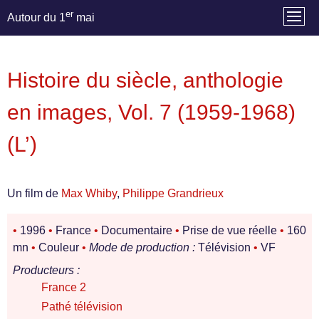
er
Autour du 1
mai
Histoire du siècle, anthologie
en images, Vol. 7 (1959-1968)
(L’)
Un film de
Max Whiby
,
Philippe Grandrieux
•
1996
•
France
•
Documentaire
•
Prise de vue réelle
•
160
mn
•
Couleur
•
Mode de production :
Télévision
•
VF
Producteurs :
France 2
Pathé télévision