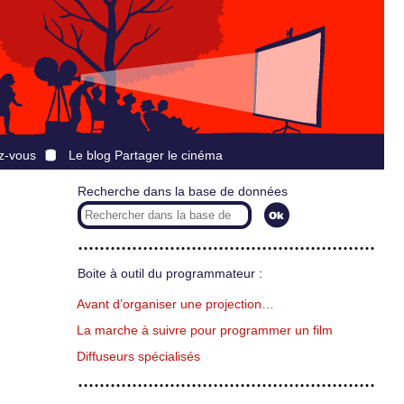
z-vous
Le blog Partager le cinéma
Recherche dans la base de données
Boite à outil du programmateur :
Avant d’organiser une projection…
La marche à suivre pour programmer un film
Diffuseurs spécialisés