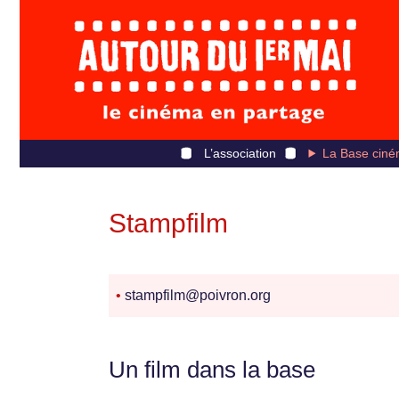
L’association
La Base ciné
Stampfilm
•
stampfilm@poivron.org
Un film dans la base