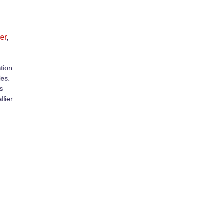
er
,
ation
les.
s
llier