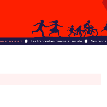
ma et société
Les Rencontres cinéma et société
Nos rende