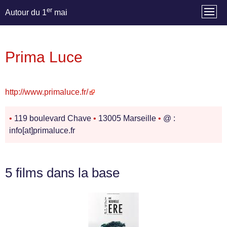
er
Autour du 1
mai
Prima Luce
http://www.primaluce.fr/
•
119 boulevard Chave
•
13005 Marseille
•
@ :
info[at]primaluce.fr
5 films dans la base