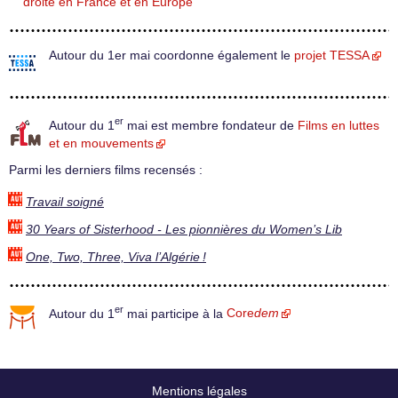
droite en France et en Europe
Autour du 1er mai coordonne également le
projet TESSA
er
Autour du 1
mai est membre fondateur de
Films en luttes
et en mouvements
Parmi les derniers films recensés :
Travail soigné
30 Years of Sisterhood - Les pionnières du Women’s Lib
One, Two, Three, Viva l’Algérie !
er
Autour du 1
mai participe à la
Core
dem
Mentions légales