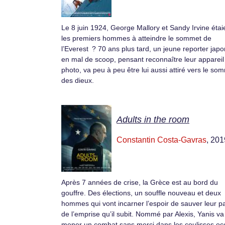
Le 8 juin 1924, George Mallory et Sandy Irvine étaie
les premiers hommes à atteindre le sommet de
l’Everest ? 70 ans plus tard, un jeune reporter japo
en mal de scoop, pensant reconnaître leur appareil
photo, va peu à peu être lui aussi attiré vers le so
des dieux.
Adults in the room
Constantin Costa-Gavras
, 201
Après 7 années de crise, la Grèce est au bord du
gouffre. Des élections, un souffle nouveau et deux
hommes qui vont incarner l’espoir de sauver leur p
de l’emprise qu’il subit. Nommé par Alexis, Yanis va
mener un combat sans merci dans les coulisses oc