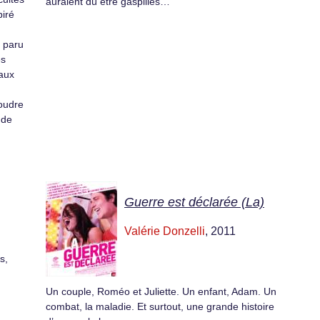
auraient dû être gaspillés…
piré
, paru
es
paux
soudre
 de
Guerre est déclarée (La)
Valérie Donzelli
, 2011
s,
Un couple, Roméo et Juliette. Un enfant, Adam. Un
combat, la maladie. Et surtout, une grande histoire