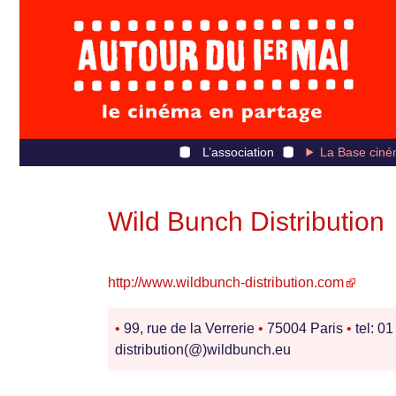
L’association
La Base ciné
Wild Bunch Distribution
http://www.wildbunch-distribution.com
•
99, rue de la Verrerie
•
75004 Paris
•
tel: 0
distribution(@)wildbunch.eu