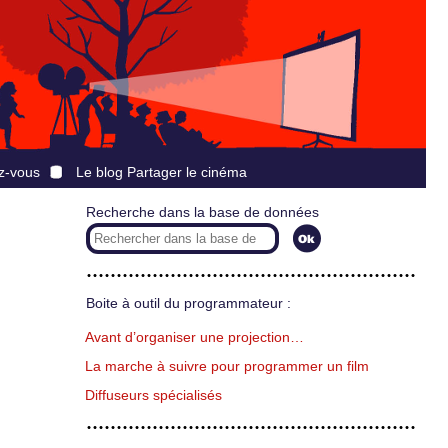
z-vous
Le blog Partager le cinéma
Recherche dans la base de données
Boite à outil du programmateur :
Avant d’organiser une projection…
La marche à suivre pour programmer un film
Diffuseurs spécialisés