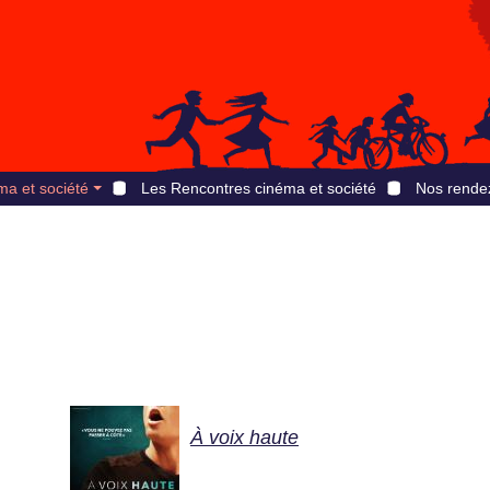
ma et société
Les Rencontres cinéma et société
Nos rende
À voix haute