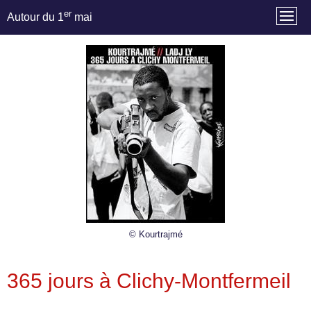
er
Autour du 1
mai
© Kourtrajmé
365 jours à Clichy-Montfermeil