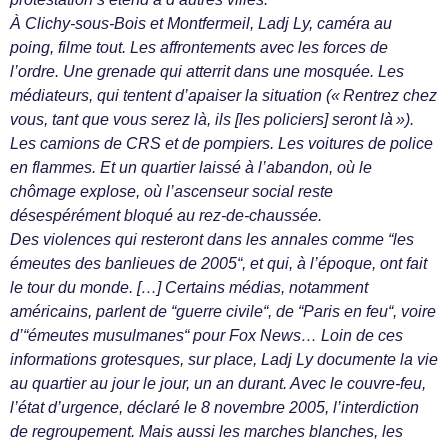
À Clichy-sous-Bois et Montfermeil, Ladj Ly, caméra au
poing, filme tout. Les affrontements avec les forces de
l’ordre. Une grenade qui atterrit dans une mosquée. Les
médiateurs, qui tentent d’apaiser la situation (« Rentrez chez
vous, tant que vous serez là, ils [les policiers] seront là »).
Les camions de CRS et de pompiers. Les voitures de police
en flammes. Et un quartier laissé à l’abandon, où le
chômage explose, où l’ascenseur social reste
désespérément bloqué au rez-de-chaussée.
Des violences qui resteront dans les annales comme “les
émeutes des banlieues de 2005“, et qui, à l’époque, ont fait
le tour du monde. […] Certains médias, notamment
américains, parlent de “guerre civile“, de “Paris en feu“, voire
d’“émeutes musulmanes“ pour Fox News… Loin de ces
informations grotesques, sur place, Ladj Ly documente la vie
au quartier au jour le jour, un an durant. Avec le couvre-feu,
l’état d’urgence, déclaré le 8 novembre 2005, l’interdiction
de regroupement. Mais aussi les marches blanches, les