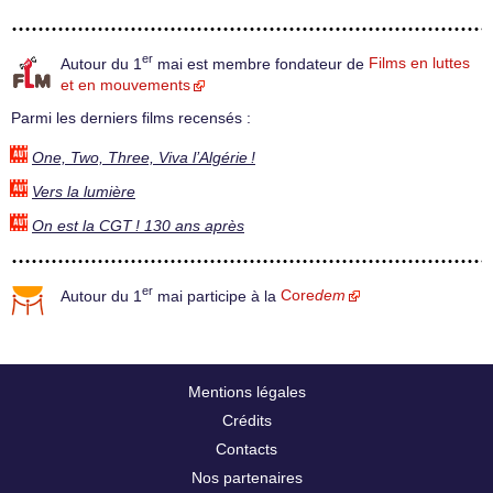
er
Autour du 1
mai est membre fondateur de
Films en luttes
et en mouvements
Parmi les derniers films recensés :
One, Two, Three, Viva l’Algérie !
Vers la lumière
On est la CGT ! 130 ans après
er
Autour du 1
mai participe à la
Core
dem
Mentions légales
Crédits
Contacts
Nos partenaires