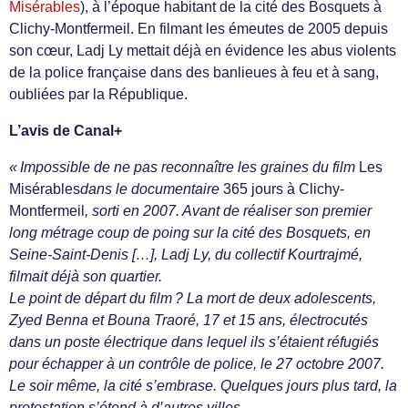
Misérables
), à l’époque habitant de la cité des Bosquets à
Clichy-Montfermeil. En filmant les émeutes de 2005 depuis
son cœur, Ladj Ly mettait déjà en évidence les abus violents
de la police française dans des banlieues à feu et à sang,
oubliées par la République.
L’avis de Canal+
« Impossible de ne pas reconnaître les graines du film
Les
Misérables
dans le documentaire
365 jours à Clichy-
Montfermeil
, sorti en 2007. Avant de réaliser son premier
long métrage coup de poing sur la cité des Bosquets, en
Seine-Saint-Denis […], Ladj Ly, du collectif Kourtrajmé,
filmait déjà son quartier.
Le point de départ du film ? La mort de deux adolescents,
Zyed Benna et Bouna Traoré, 17 et 15 ans, électrocutés
dans un poste électrique dans lequel ils s’étaient réfugiés
pour échapper à un contrôle de police, le 27 octobre 2007.
Le soir même, la cité s’embrase. Quelques jours plus tard, la
protestation s’étend à d’autres villes.