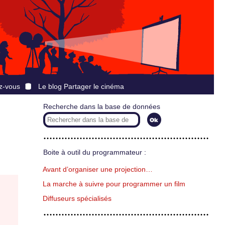
z-vous
Le blog Partager le cinéma
Recherche dans la base de données
Boite à outil du programmateur :
Avant d’organiser une projection…
La marche à suivre pour programmer un film
Diffuseurs spécialisés