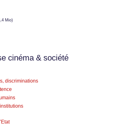
,4 Mio)
se cinéma & société
s, discriminations
stence
 humains
nstitutions
’Etat