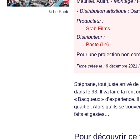
Matthieu Autin,
•
Montage :
F
•
Distribution artistique :
Dami
© Le Pacte
Producteur :
Srab Films
Distributeur :
Pacte (Le)
Pour une projection non comm
Fiche créée le :
9 décembre 2021 
Stéphane, tout juste arrivé de
dans le 93. Il va faire la re
« Bacqueux » d’expérience. Il
quartier. Alors qu’ils se trouv
faits et gestes…
Pour découvrir ce 