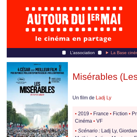
L’association
La Base ciné
Misérables (Les
Un film de
Ladj Ly
•
2019
•
France
•
Fiction
•
Pr
Cinéma
•
VF
•
Scénario :
Ladj Ly, Giordan