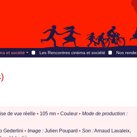
ma et société
Les Rencontres cinéma et société
Nos rende
)
ise de vue réelle
•
105 mn
•
Couleur
•
Mode de production :
o Gederlini
•
Image :
Julien Poupard
•
Son :
Arnaud Lavaleix,