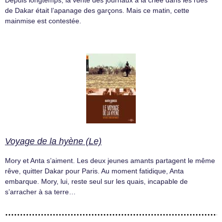
Depuis longtemps, la vente des journaux à la criée dans les rues
de Dakar était l’apanage des garçons. Mais ce matin, cette
mainmise est contestée.
Voyage de la hyène (Le)
Mory et Anta s’aiment. Les deux jeunes amants partagent le même
rêve, quitter Dakar pour Paris. Au moment fatidique, Anta
embarque. Mory, lui, reste seul sur les quais, incapable de
s’arracher à sa terre…