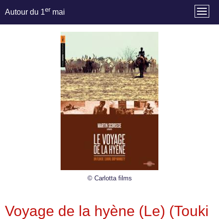
er
Autour du 1
mai
© Carlotta films
Voyage de la hyène (Le) (Touki