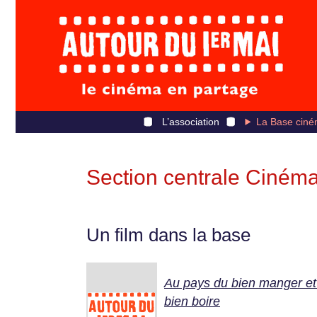
L’association
La Base ciné
Section centrale Ciném
Un film dans la base
Au pays du bien manger et
bien boire