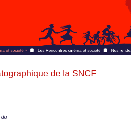
ma et société
Les Rencontres cinéma et société
Nos rende
atographique de la SNCF
 du