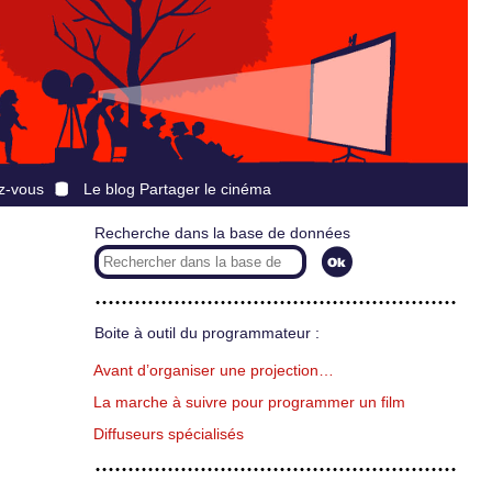
z-vous
Le blog Partager le cinéma
Recherche dans la base de données
Boite à outil du programmateur :
Avant d’organiser une projection…
La marche à suivre pour programmer un film
Diffuseurs spécialisés