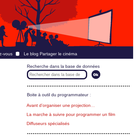
z-vous
Le blog Partager le cinéma
Recherche dans la base de données
Boite à outil du programmateur :
Avant d’organiser une projection…
La marche à suivre pour programmer un film
Diffuseurs spécialisés