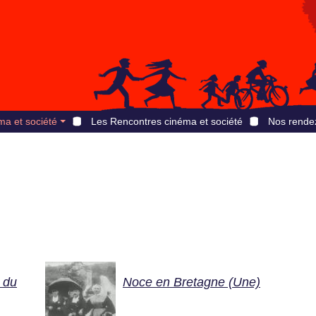
ma et société
Les Rencontres cinéma et société
Nos rende
 du
Noce en Bretagne (Une)