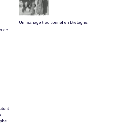
Un mariage traditionnel en Bretagne.
n de
utent
u
aphe