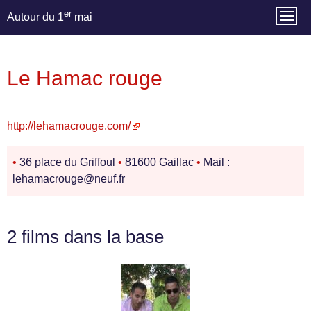
er
Autour du 1
mai
Le Hamac rouge
http://lehamacrouge.com/
•
36 place du Griffoul
•
81600 Gaillac
•
Mail :
lehamacrouge@neuf.fr
2 films dans la base