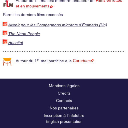
Autour du 1
mai est membre fondateur de
Films en luttes
et en mouvements
Parmi les derniers films recensés :
Avenir pour les Compagnons migrants d’Emmaüs (Un)
The Neon People
Hospital
er
Autour du 1
mai participe à la
Core
dem
Mentions légales
Crédits
Contacts
Nos partenaires
Inscription à l’infolettre
English presentation