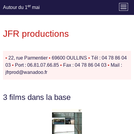
er
Autour du 1
mai
JFR productions
•
22, rue Parmentier
•
69600 OULLINS
•
Tél : 04 78 86 04
03
•
Port : 06.81.07.66.85
•
Fax : 04 78 86 04 03
•
Mail :
jfrprod@wanadoo.fr
3 films dans la base