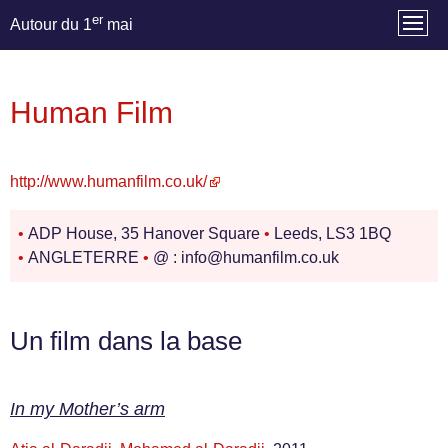
er
Autour du 1
mai
Human Film
http://www.humanfilm.co.uk/
•
ADP House, 35 Hanover Square
•
Leeds, LS3 1BQ
•
ANGLETERRE
•
@ : info@humanfilm.co.uk
Un film dans la base
In my Mother’s arm