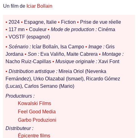
Un film de
Iciar Bollain
•
2024
•
Espagne, Italie
•
Fiction
•
Prise de vue réelle
•
117 mn
•
Couleur
•
Mode de production :
Cinéma
•
VOSTF (espagnol)
•
Scénario :
Icíar Bollaín, Isa Campo
•
Image :
Gris
Jordana
•
Son :
Eva Valiño, Maite Cabrera
•
Montage :
Nacho Ruiz-Capillas
•
Musique originale :
Xavi Font
•
Distribution artistique :
Mireia Oriol (Nevenka
Fernández), Urko Olazabal (Ismael), Ricardo Gómez
(Lucas), Carlos Serrano (Mario)
Producteurs :
Kowalski Films
Feel Good Media
Garbo Produzioni
Distributeur :
Épicentre films