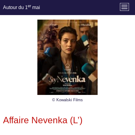
er
Autour du 1
mai
© Kowalski Films
Affaire Nevenka (L’)