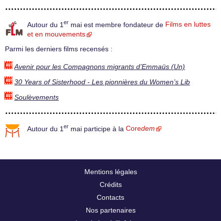
er
Autour du 1
mai est membre fondateur de
Films en luttes
et en mouvements
Parmi les derniers films recensés :
Avenir pour les Compagnons migrants d’Emmaüs (Un)
30 Years of Sisterhood - Les pionnières du Women’s Lib
Soulèvements
er
Autour du 1
mai participe à la
Core
dem
Mentions légales
Crédits
Contacts
Nos partenaires