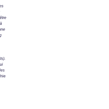
ces
s
être
 à
une
g
ts).
ui
les
hie