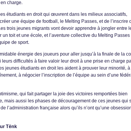
 en charge.
nes étudiants en droit qui œuvrent dans les milieux associatifs,
réer une équipe de football, le Melting Passes, et de l’inscrire
es trois jeunes migrants vont devoir apprendre à jongler entre l
un toit et une école, et l’aventure collective du Melting Passes
uipe de sport.
formidable énergie des joueurs pour aller jusqu’à la finale de la c
leurs difficultés à faire valoir leur droit à une prise en charge p
 les jeunes étudiants en droit les aident à prouver leur minorité, à
nement, à négocier l’inscription de l’équipe au sein d’une fédér
ptimisme, qui fait partager la joie des victoires remportées bien
rue, mais aussi les phases de découragement de ces jeunes qui 
e l’administration française alors qu’ils n’ont qu’une obsession
sur Tënk