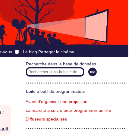
z-vous
Le blog Partager le cinéma
Recherche dans la base de données
Boite à outil du programmateur :
Avant d’organiser une projection…
La marche à suivre pour programmer un film
 :
Diffuseurs spécialisés
ault