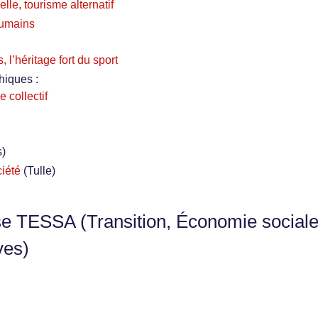
relle, tourisme alternatif
 humains
 l’héritage fort du sport
hiques :
 collectif
s)
iété
(Tulle)
se TESSA (Transition, Économie sociale
ves)