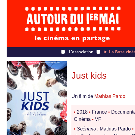
L’association
La Base ciné
Just kids
Un film de
Mathias Pardo
•
2018
•
France
•
Documenta
Cinéma
•
VF
•
Scénario :
Mathias Pardo
•