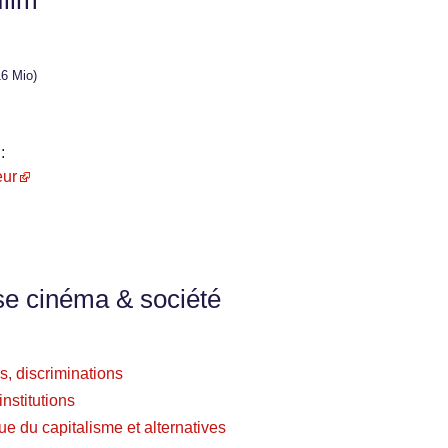
film
16 Mio)
:
eur
se cinéma & société
s, discriminations
nstitutions
ue du capitalisme et alternatives