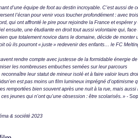
ignant d’une équipe de foot au destin incroyable. C’est aussi de 
ersent l’écran pour venir vous toucher profondément : avec troi
d, qui ont affronté le pire pour rejoindre la France et espérer y 
l ensuite, une étudiante en droit tout aussi volontaire qui, face
t bien que totalement novice dans le domaine, décide de monter 
roit où ils pourront « juste » redevenir des enfants… le FC Meltin
 savent rendre compte avec justesse de la formidable énergie de
imiser les nombreuses embuches semées sur leur parcours
 reconnaître leur statut de mineur isolé et à faire valoir leurs droi
ids
n’en est pas moins un film lumineux imprégné d’optimisme q
oires remportées bien souvent après une nuit à la rue, mais aussi 
s jeunes qui n’ont qu’une obsession : être scolarisés. »
- Sop
néma & société 2023