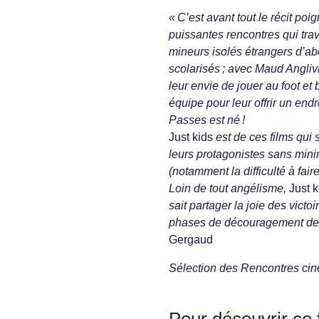
« C’est avant tout le récit po
puissantes rencontres qui trav
mineurs isolés étrangers d’abor
scolarisés ; avec Maud Anglivie
leur envie de jouer au foot e
équipe pour leur offrir un end
Passes est né !
Just kids
est de ces films qui
leurs protagonistes sans min
(notamment la difficulté à faire
Loin de tout angélisme,
Just k
sait partager la joie des vict
phases de découragement de ce
Gergaud
Sélection des Rencontres ci