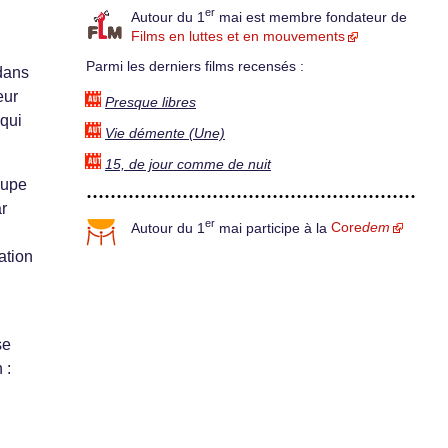
er
Autour du 1
mai est membre fondateur de
Films en luttes et en mouvements
Parmi les derniers films recensés :
 dans
eur
Presque libres
 qui
Vie démente (Une)
15, de jour comme de nuit
oupe
ar
er
Autour du 1
mai participe à la
Core
dem
ation
se
 :