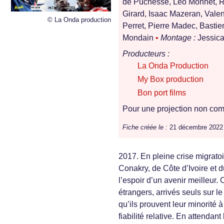
de Puchesse, Leo Monnet, Ro
Girard, Isaac Mazeran, Valen
© La Onda production
Perret, Pierre Madec, Basti
Mondain
•
Montage :
Jessic
Producteurs :
La Onda Production
My Box production
Bon port films
Pour une projection non comm
Fiche créée le :
21 décembre 2022
2017. En pleine crise migratoi
Conakry, de Côte d’Ivoire et d
l’espoir d’un avenir meilleur.
étrangers, arrivés seuls sur le
qu’ils prouvent leur minorité à
fiabilité relative. En attendan