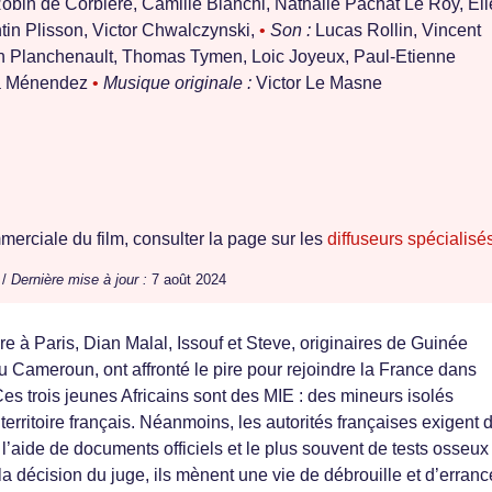
bin de Corbière, Camille Bianchi, Nathalie Pachat Le Roy, Eli
tin Plisson, Victor Chwalczynski,
•
Son :
Lucas Rollin, Vincent
en Planchenault, Thomas Tymen, Loic Joyeux, Paul-Etienne
a Ménendez
•
Musique originale :
Victor Le Masne
erciale du film, consulter la page sur les
diffuseurs spécialisé
 /
Dernière mise à jour :
7 août 2024
re à Paris, Dian Malal, Issouf et Steve, originaires de Guinée
u Cameroun, ont affronté le pire pour rejoindre la France dans
 Ces trois jeunes Africains sont des MIE : des mineurs isolés
 territoire français. Néanmoins, les autorités françaises exigent 
 l’aide de documents officiels et le plus souvent de tests osseux 
t la décision du juge, ils mènent une vie de débrouille et d’erranc