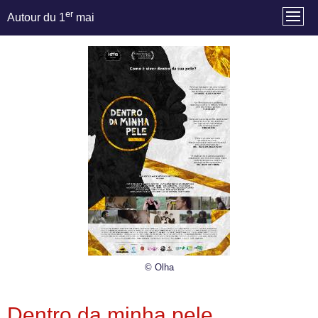
er
Autour du 1
mai
© Olha
Dentro da minha pele