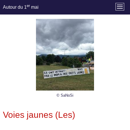
er
Autour du 1
mai
© SaNoSi
Voies jaunes (Les)