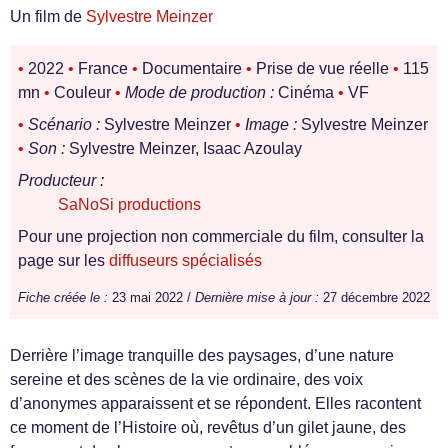
Un film de
Sylvestre Meinzer
•
2022
•
France
•
Documentaire
•
Prise de vue réelle
•
115
mn
•
Couleur
•
Mode de production :
Cinéma
•
VF
•
Scénario :
Sylvestre Meinzer
•
Image :
Sylvestre Meinzer
•
Son :
Sylvestre Meinzer, Isaac Azoulay
Producteur :
SaNoSi productions
Pour une projection non commerciale du film, consulter la
page sur les
diffuseurs spécialisés
Fiche créée le :
23 mai 2022 /
Dernière mise à jour :
27 décembre 2022
Derrière l’image tranquille des paysages, d’une nature
sereine et des scènes de la vie ordinaire, des voix
d’anonymes apparaissent et se répondent. Elles racontent
ce moment de l’Histoire où, revêtus d’un gilet jaune, des