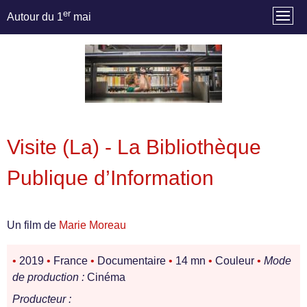
er
Autour du 1
mai
Visite (La) - La Bibliothèque
Publique d’Information
Un film de
Marie Moreau
•
2019
•
France
•
Documentaire
•
14 mn
•
Couleur
•
Mode
de production :
Cinéma
Producteur :