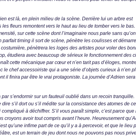
ien est là, en plein milieu de la scène. Derrière lui un arbre est
is les fleurs remontent vers le haut au lieu de tomber vers le bas.
mensité, sur cette scène dont l’imaginaire nous parle sans qu’on
n parfait timing il sort de scène, pénètre les coulisses et démarr
 la costumière, pénètrera les loges des artistes pour voler des bo
op, étudiera avec beaucoup de sérieux le fonctionnement des ci
naît cette mécanique par cœur et n’en tarit pas d’éloges, montr
 le chef accessoiriste qui a une série d’objets curieux à n’en p
nt il finira par être le vrai protagoniste. La journée d’Adrien sera
a par s’endormir sur un fauteuil oublié dans un recoin tranquille.
dire s’il dort ou s’il médite sur la consistance des atomes de ce
 compliqué à déchiffrer. S’il vous paraît simple, c’est parce que
s croyons avoir tout compris avant l’heure. Heureusement qu’A
est qu’une infime part de ce qu’il y a à percevoir, et que le lieu 
théâtre, est un terrain de jeu dont nous ne pouvons pas nous prive