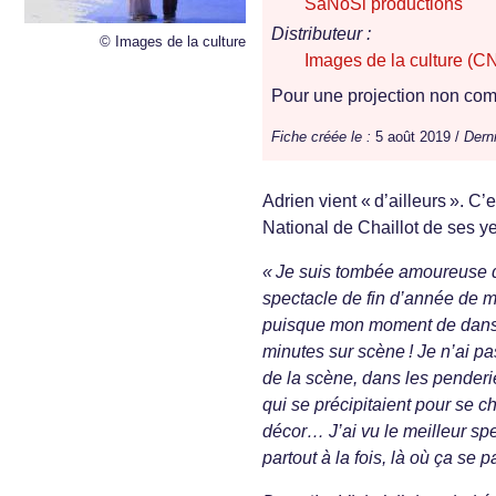
SaNoSi productions
Distributeur :
© Images de la culture
Images de la culture (C
Pour une projection non comm
Fiche créée le :
5 août 2019 /
Derni
Adrien vient « d’ailleurs ». C
National de Chaillot de ses y
« Je suis tombée amoureuse d
spectacle de fin d’année de 
puisque mon moment de danse s
minutes sur scène ! Je n’ai pas
de la scène, dans les penderi
qui se précipitaient pour se ch
décor… J’ai vu le meilleur spec
partout à la fois, là où ça se 