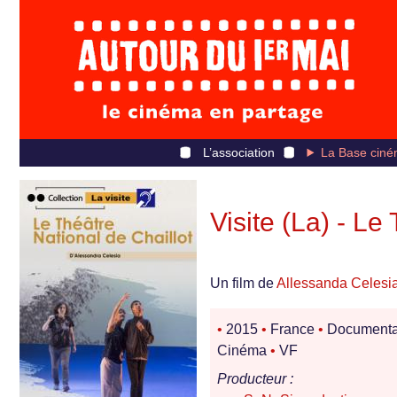
L’association
La Base ciné
Visite (La) - Le
Un film de
Allessanda Celesi
•
2015
•
France
•
Documenta
Cinéma
•
VF
Producteur :