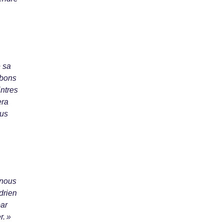
e sa
nbons
ntres
era
lus
 nous
drien
par
r. »