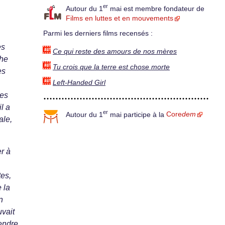
er
Autour du 1
mai est membre fondateur de
Films en luttes et en mouvements
Parmi les derniers films recensés :
es
Ce qui reste des amours de nos mères
che
Tu crois que la terre est chose morte
es
Left-Handed Girl
des
l a
er
Autour du 1
mai participe à la
Core
dem
ale,
r à
tes,
 la
n
uvait
rendre