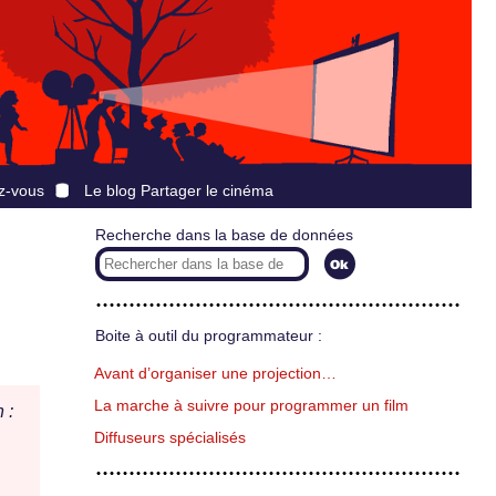
z-vous
Le blog Partager le cinéma
Recherche dans la base de données
Boite à outil du programmateur :
Avant d’organiser une projection…
La marche à suivre pour programmer un film
 :
Diffuseurs spécialisés