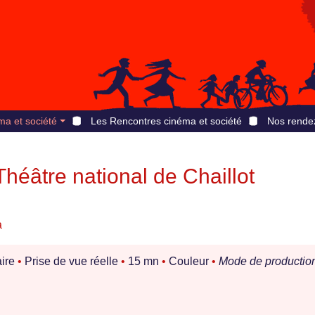
ma et société
Les Rencontres cinéma et société
Nos rende
 Théâtre national de Chaillot
a
ire
•
Prise de vue réelle
•
15 mn
•
Couleur
•
Mode de production