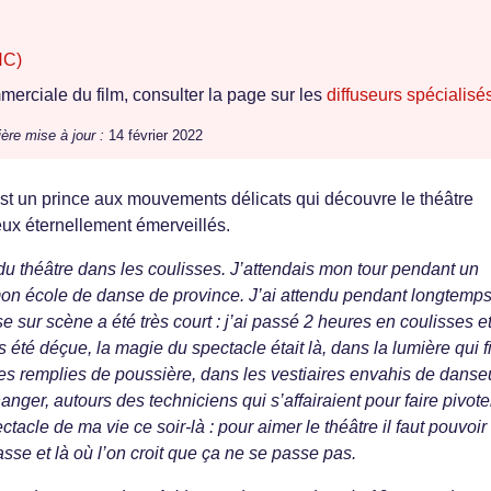
NC)
erciale du film, consulter la page sur les
diffuseurs spécialisé
ère mise à jour :
14 février 2022
’est un prince aux mouvements délicats qui découvre le théâtre
eux éternellement émerveillés.
u théâtre dans les coulisses. J’attendais mon tour pendant un
mon école de danse de province. J’ai attendu pendant longtemp
ur scène a été très court : j’ai passé 2 heures en coulisses et
 été déçue, la magie du spectacle était là, dans la lumière qui fil
es remplies de poussière, dans les vestiaires envahis de dans
anger, autours des techniciens qui s’affairaient pour faire pivote
tacle de ma vie ce soir-là : pour aimer le théâtre il faut pouvoir
passe et là où l’on croit que ça ne se passe pas.