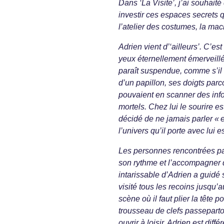
Dans ‘La Visite’, j’ai souhait
investir ces espaces secrets q
l’atelier des costumes, la ma
Adrien vient d’‘ailleurs’. C’
yeux éternellement émerveillé
paraît suspendue, comme s’il e
d’un papillon, ses doigts parc
pouvaient en scanner des inf
mortels. Chez lui le sourire e
décidé de ne jamais parler « 
l’univers qu’il porte avec lui e
Les personnes rencontrées par
son rythme et l’accompagner d
intarissable d’Adrien a guidé s
visité tous les recoins jusqu’
scène où il faut plier la tête
trousseau de clefs passepartou
ouvrir à loisir. Adrien est diff