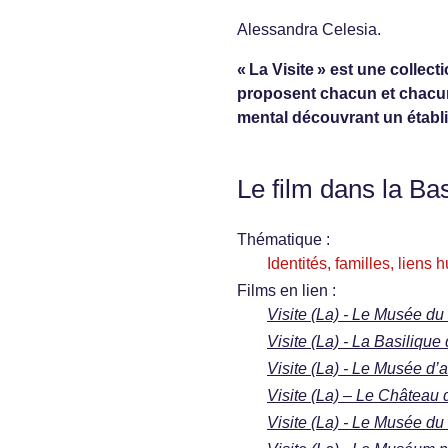
Alessandra Celesia.
« La Visite » est une collec
proposent chacun et chacun
mental découvrant un établi
Le film dans la Ba
Thématique :
Identités, familles, liens
Films en lien :
Visite (La) - Le Musée du
Visite (La) - La Basilique
Visite (La) - Le Musée d’
Visite (La) – Le Château 
Visite (La) - Le Musée du