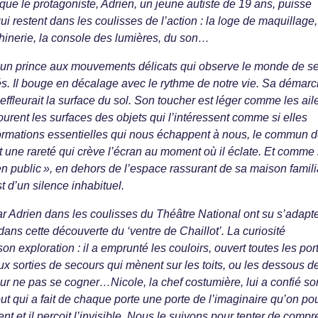
é que le protagoniste, Adrien, un jeune autiste de 19 ans, puisse
ui restent dans les coulisses de l’action : la loge de maquillage,
chinerie, la console des lumières, du son…
est un prince aux mouvements délicats qui observe le monde de s
s. Il bouge en décalage avec le rythme de notre vie. Sa démar
ffleurait la surface du sol. Son toucher est léger comme les ail
ourent les surfaces des objets qui l’intéressent comme si elles
ormations essentielles qui nous échappent à nous, le commun 
st une rareté qui crève l’écran au moment où il éclate. Et comme i
en public », en dehors de l’espace rassurant de sa maison famili
st d’un silence inhabituel.
 Adrien dans les coulisses du Théâtre National ont su s’adapte
ans cette découverte du ‘ventre de Chaillot’. La curiosité
on exploration : il a emprunté les couloirs, ouvert toutes les por
aux sorties de secours qui mènent sur les toits, ou les dessous de
 pour ne pas se cogner…Nicole, la chef costumière, lui a confié so
t qui a fait de chaque porte une porte de l’imaginaire qu’on po
érent et il perçoit l’invisible. Nous le suivons pour tenter de comp