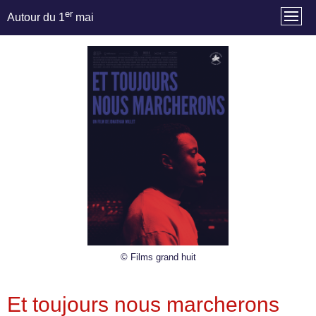
er
Autour du 1
mai
© Films grand huit
Et toujours nous marcherons