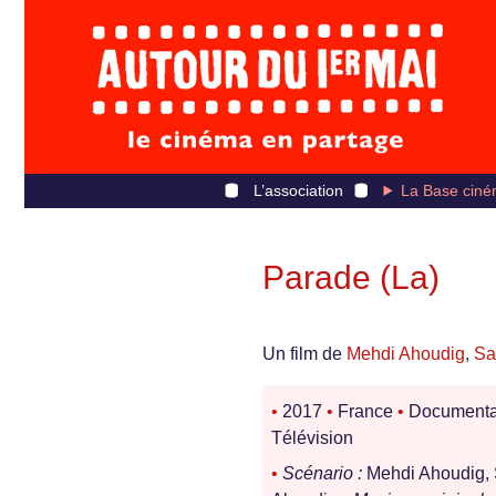
L’association
La Base ciné
Parade (La)
Un film de
Mehdi Ahoudig
,
Sa
•
2017
•
France
•
Documenta
Télévision
•
Scénario :
Mehdi Ahoudig, 