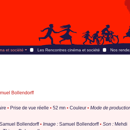
ma et société
Les Rencontres cinéma et société
Nos rende
muel Bollendorff
ire
•
Prise de vue réelle
•
52 mn
•
Couleur
•
Mode de production
Samuel Bollendorff
•
Image :
Samuel Bollendorff
•
Son :
Mehdi