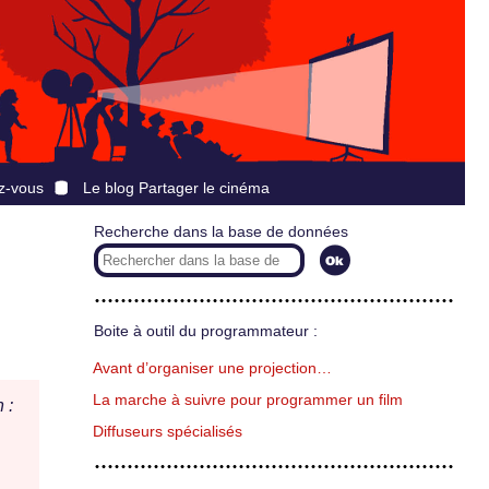
z-vous
Le blog Partager le cinéma
Recherche dans la base de données
Boite à outil du programmateur :
Avant d’organiser une projection…
La marche à suivre pour programmer un film
 :
Diffuseurs spécialisés