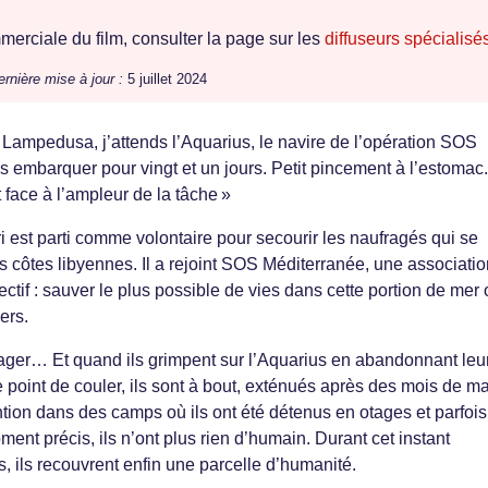
erciale du film, consulter la page sur les
diffuseurs spécialisé
ernière mise à jour :
5 juillet 2024
e Lampedusa, j’attends l’Aquarius, le navire de l’opération SOS
is embarquer pour vingt et un jours. Petit pincement à l’estomac
 face à l’ampleur de la tâche »
i est parti comme volontaire pour secourir les naufragés qui se
es côtes libyennes. Il a rejoint SOS Méditerranée, une associati
ctif : sauver le plus possible de vies dans cette portion de mer
ers.
ager… Et quand ils grimpent sur l’Aquarius en abandonnant leu
e point de couler, ils sont à bout, exténués après des mois de m
ntion dans des camps où ils ont été détenus en otages et parfois
ment précis, ils n’ont plus rien d’humain. Durant cet instant
, ils recouvrent enfin une parcelle d’humanité.