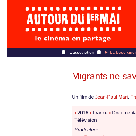
L’association
La Base ciné
Migrants ne sav
Un film de
Jean-Paul Mari
,
Fr
•
2016
•
France
•
Documenta
Télévision
Producteur :