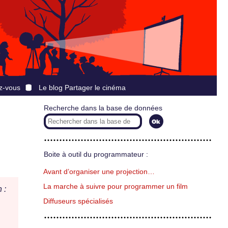
z-vous
Le blog Partager le cinéma
Recherche dans la base de données
Boite à outil du programmateur :
Avant d’organiser une projection…
La marche à suivre pour programmer un film
 :
Diffuseurs spécialisés