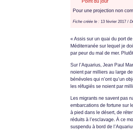
Point du jour
Pour une projection non comm
Fiche créée le :
13 février 2017 /
D
« Assis sur un quai du port d
Méditerranée sur lequel je do
par peur du mal de mer. Plutôt
Sur l’Aquarius, Jean Paul Mar
noient par milliers au large d
bénévoles qui n’ont qu’un obje
les réfugiés se noient par milli
Les migrants ne savent pas n
embarcations de fortune sur l
à pied dans le désert, de réte
réduits à l’esclavage. À ce mo
suspendu à bord de l’Aquarius