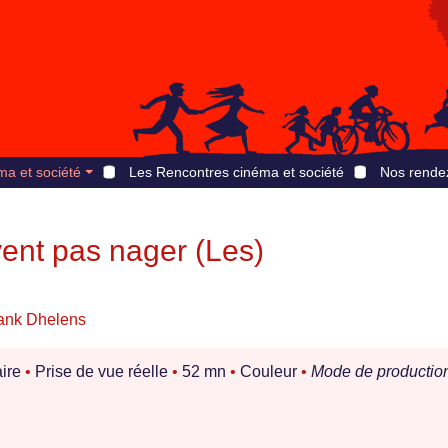
ma et société
Les Rencontres cinéma et société
Nos rende
ent pas nager (Les)
ank Dhelens
ire
•
Prise de vue réelle
•
52 mn
•
Couleur
•
Mode de production