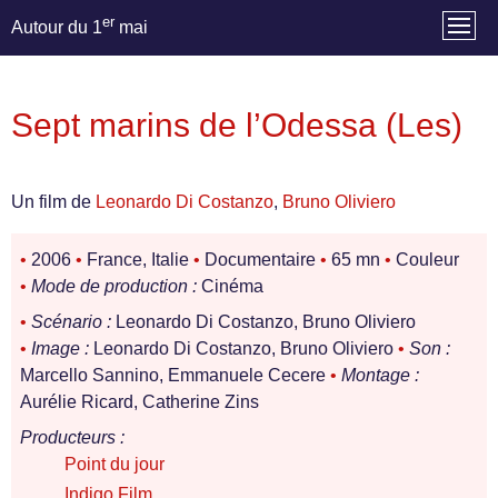
er
Autour du 1
mai
Sept marins de l’Odessa (Les)
Un film de
Leonardo Di Costanzo
,
Bruno Oliviero
•
2006
•
France, Italie
•
Documentaire
•
65 mn
•
Couleur
•
Mode de production :
Cinéma
•
Scénario :
Leonardo Di Costanzo, Bruno Oliviero
•
Image :
Leonardo Di Costanzo, Bruno Oliviero
•
Son :
Marcello Sannino, Emmanuele Cecere
•
Montage :
Aurélie Ricard, Catherine Zins
Producteurs :
Point du jour
Indigo Film