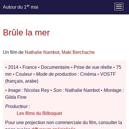
er
Autour du 1
mai
Brûle la mer
Un film de
Nathalie Nambot
,
Maki Berchache
•
2014
•
France
•
Documentaire
•
Prise de vue réelle
•
75
mn
•
Couleur
•
Mode de production :
Cinéma
•
VOSTF
(français, arabe)
•
Image :
Nicolas Rey
•
Son :
Nathalie Nambot
•
Montage :
Gilda Fine
Producteur :
Les films du Bilboquet
Pour une projection non commerciale du film, consulter la