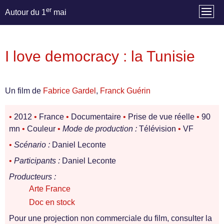
er
Autour du 1
mai
I love democracy : la Tunisie
Un film de
Fabrice Gardel
,
Franck Guérin
•
2012
•
France
•
Documentaire
•
Prise de vue réelle
•
90
mn
•
Couleur
•
Mode de production :
Télévision
•
VF
•
Scénario :
Daniel Leconte
•
Participants :
Daniel Leconte
Producteurs :
Arte France
Doc en stock
Pour une projection non commerciale du film, consulter la