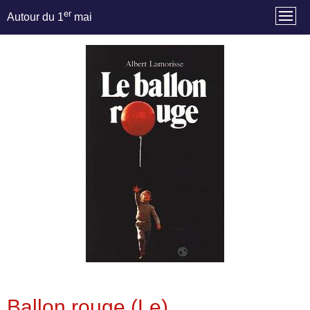
er
Autour du 1
mai
Ballon rouge (Le)