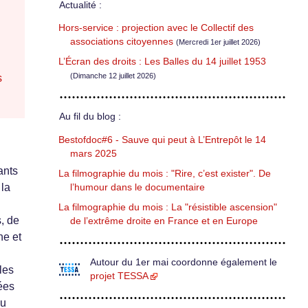
Actualité :
Hors-service : projection avec le Collectif des
associations citoyennes
(Mercredi 1er juillet 2026)
L’Écran des droits : Les Balles du 14 juillet 1953
(Dimanche 12 juillet 2026)
s
Au fil du blog :
Bestofdoc#6 - Sauve qui peut à L’Entrepôt le 14
mars 2025
ants
La filmographie du mois : "Rire, c’est exister". De
 la
l’humour dans le documentaire
La filmographie du mois : La "résistible ascension"
s, de
de l’extrême droite en France et en Europe
ne et
Autour du 1er mai coordonne également le
les
projet TESSA
ées
au