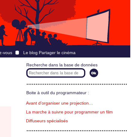
z-vous
Le blog Partager le cinéma
Recherche dans la base de données
Boite à outil du programmateur :
Avant d’organiser une projection…
La marche à suivre pour programmer un film
Diffuseurs spécialisés