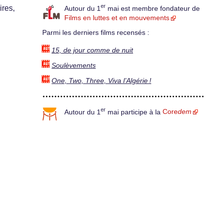
er
ires,
Autour du 1
mai est membre fondateur de
Films en luttes et en mouvements
Parmi les derniers films recensés :
15, de jour comme de nuit
Soulèvements
One, Two, Three, Viva l’Algérie !
er
Autour du 1
mai participe à la
Core
dem