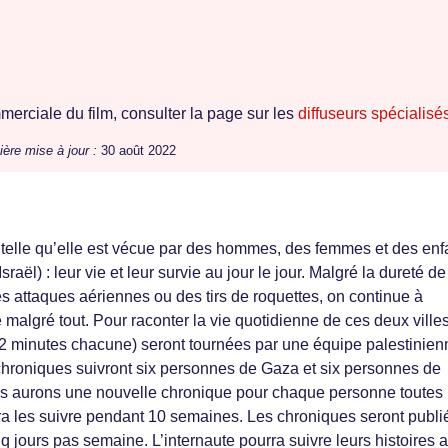
erciale du film, consulter la page sur les
diffuseurs spécialisé
ière mise à jour :
30 août 2022
 telle qu’elle est vécue par des hommes, des femmes et des enf
raël) : leur vie et leur survie au jour le jour. Malgré la dureté de
s attaques aériennes ou des tirs de roquettes, on continue à
vie malgré tout. Pour raconter la vie quotidienne de ces deux ville
2 minutes chacune) seront tournées par une équipe palestinien
chroniques suivront six personnes de Gaza et six personnes de
us aurons une nouvelle chronique pour chaque personne toutes 
urra les suivre pendant 10 semaines. Les chroniques seront publi
q jours pas semaine. L’internaute pourra suivre leurs histoires 