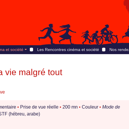
ma et société
Les Rencontres cinéma et société
Nos rende
 vie malgré tout
ive
entaire
•
Prise de vue réelle
•
200 mn
•
Couleur
•
Mode de
TF (hébreu, arabe)