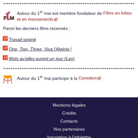
er
Autour du 1
mai est membre fondateur de
Films en luttes
et en mouvements
Parmi les derniers films recensés :
Travail soigné
One, Two, Three, Viva l’Algérie !
Mots qu’elles eurent un jour (Les)
er
Autour du 1
mai participe à la
Core
dem
Mentions légales
Crédits
Contacts
Nos partenaires
Inscription à l’infolettre