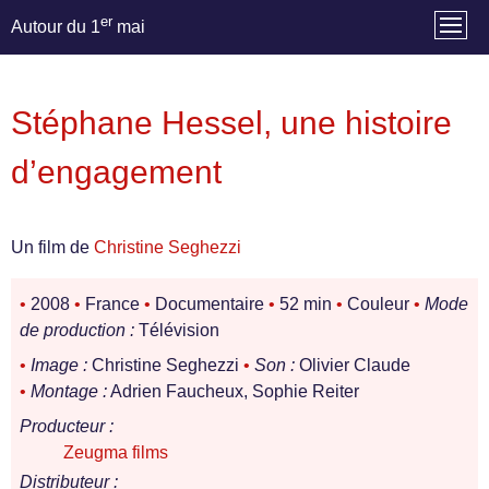
er
Autour du 1
mai
Stéphane Hessel, une histoire
d’engagement
Un film de
Christine Seghezzi
•
2008
•
France
•
Documentaire
•
52 min
•
Couleur
•
Mode
de production :
Télévision
•
Image :
Christine Seghezzi
•
Son :
Olivier Claude
•
Montage :
Adrien Faucheux, Sophie Reiter
Producteur :
Zeugma films
Distributeur :