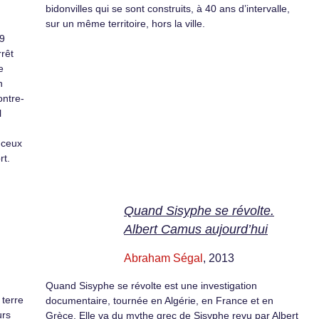
bidonvilles qui se sont construits, à 40 ans d’intervalle,
sur un même territoire, hors la ville.
09
rrêt
e
n
ontre-
l
e ceux
rt.
Quand Sisyphe se révolte.
Albert Camus aujourd’hui
Abraham Ségal
, 2013
Quand Sisyphe se révolte est une investigation
 terre
documentaire, tournée en Algérie, en France et en
urs
Grèce. Elle va du mythe grec de Sisyphe revu par Albert