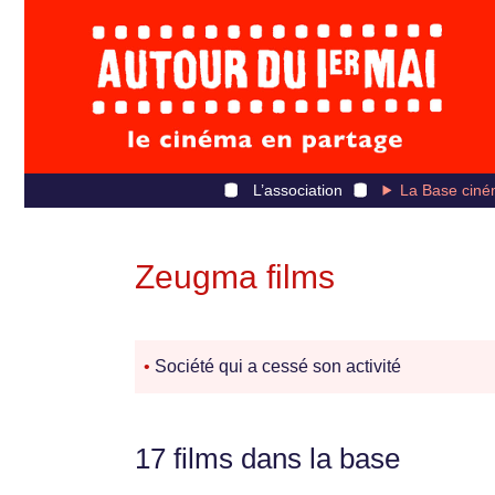
L’association
La Base ciné
Zeugma films
•
Société qui a cessé son activité
17 films dans la base