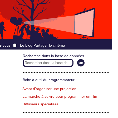
z-vous
Le blog Partager le cinéma
Recherche dans la base de données
Boite à outil du programmateur :
Avant d’organiser une projection…
La marche à suivre pour programmer un film
Diffuseurs spécialisés