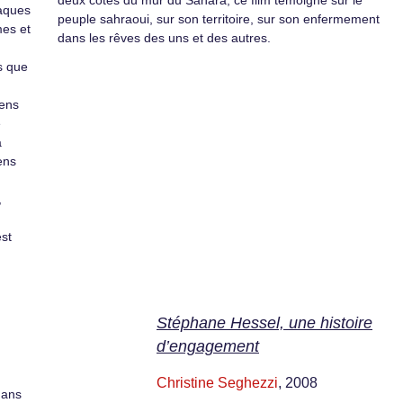
deux côtés du mur du Sahara, ce film témoigne sur le
raques
peuple sahraoui, sur son territoire, sur son enfermement
mes et
dans les rêves des uns et des autres.
s que
gens
e
a
ens
,
est
Stéphane Hessel, une histoire
d’engagement
Christine Seghezzi
, 2008
dans