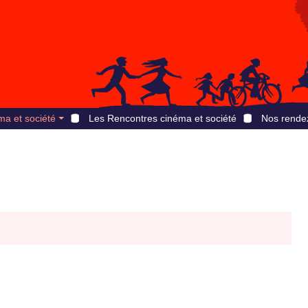
ma et société
Les Rencontres cinéma et société
Nos rende