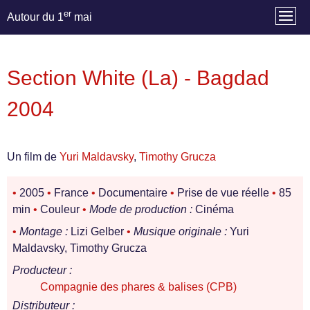
er
Autour du 1
mai
Section White (La) - Bagdad
2004
Un film de
Yuri Maldavsky
,
Timothy Grucza
•
2005
•
France
•
Documentaire
•
Prise de vue réelle
•
85
min
•
Couleur
•
Mode de production :
Cinéma
•
Montage :
Lizi Gelber
•
Musique originale :
Yuri
Maldavsky, Timothy Grucza
Producteur :
Compagnie des phares & balises (CPB)
Distributeur :