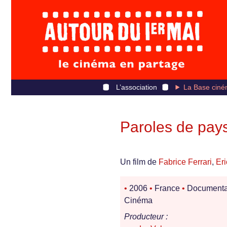
L’association
La Base ciné
Paroles de pay
Un film de
Fabrice Ferrari
,
Er
•
2006
•
France
•
Documenta
Cinéma
Producteur :