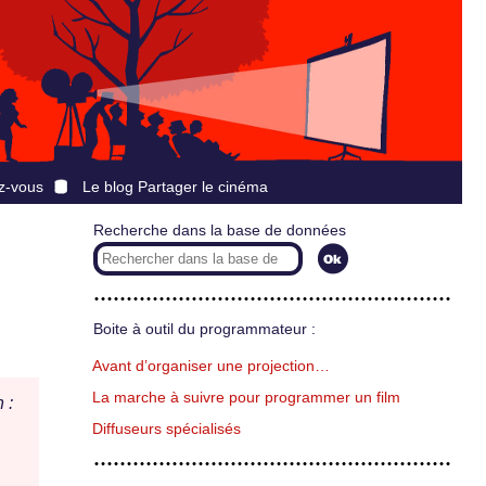
z-vous
Le blog Partager le cinéma
Recherche dans la base de données
Boite à outil du programmateur :
Avant d’organiser une projection…
La marche à suivre pour programmer un film
 :
Diffuseurs spécialisés