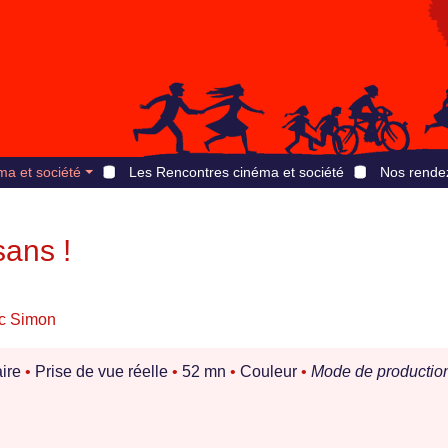
ma et société
Les Rencontres cinéma et société
Nos rende
sans !
ic Simon
ire
•
Prise de vue réelle
•
52 mn
•
Couleur
•
Mode de production