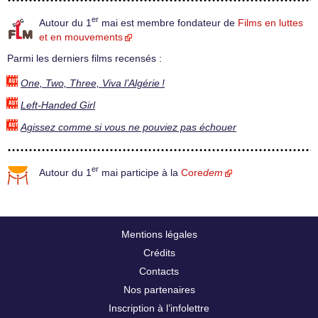
er
Autour du 1
mai est membre fondateur de
Films en luttes
et en mouvements
Parmi les derniers films recensés :
One, Two, Three, Viva l’Algérie !
Left-Handed Girl
Agissez comme si vous ne pouviez pas échouer
er
Autour du 1
mai participe à la
Core
dem
Mentions légales
Crédits
Contacts
Nos partenaires
Inscription à l’infolettre