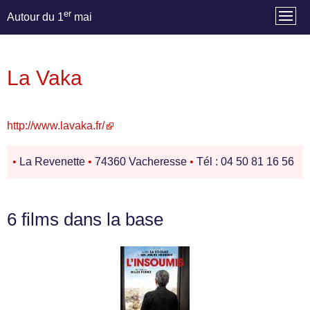
er
Autour du 1
mai
La Vaka
http://www.lavaka.fr/
•
La Revenette
•
74360 Vacheresse
•
Tél : 04 50 81 16 56
6 films dans la base