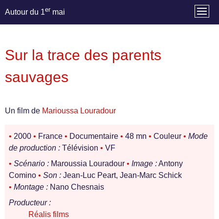
er
Autour du 1
mai
Sur la trace des parents
sauvages
Un film de
Marioussa Louradour
•
2000
•
France
•
Documentaire
•
48 mn
•
Couleur
•
Mode
de production :
Télévision
•
VF
•
Scénario :
Maroussia Louradour
•
Image :
Antony
Comino
•
Son :
Jean-Luc Peart, Jean-Marc Schick
•
Montage :
Nano Chesnais
Producteur :
Réalis films