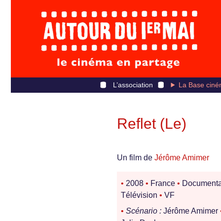
L’association
La Base ciné
Reflet (Le)
Un film de
Jérôme Amimer
•
2008
•
France
•
Documenta
Télévision
•
VF
•
Scénario :
Jérôme Amimer