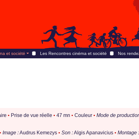
ma et société
Les Rencontres cinéma et société
Nos rende
ire
•
Prise de vue réelle
•
47 mn
•
Couleur
•
Mode de production
•
Image :
Audrus Kemezys
•
Son :
Algis Apanavicius
•
Montage 