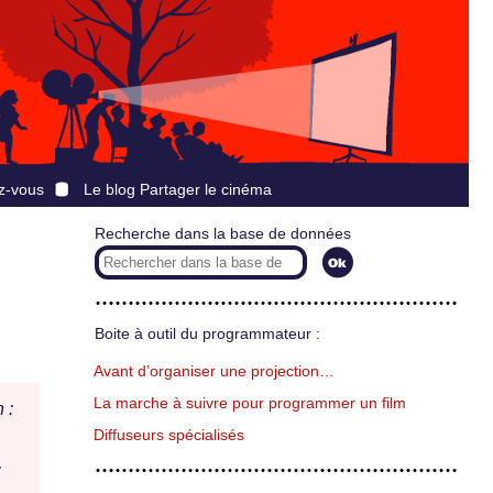
z-vous
Le blog Partager le cinéma
Recherche dans la base de données
Boite à outil du programmateur :
Avant d’organiser une projection…
La marche à suivre pour programmer un film
 :
Diffuseurs spécialisés
: