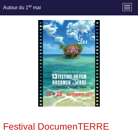
er
Autour du 1
mai
Festival DocumenTERRE