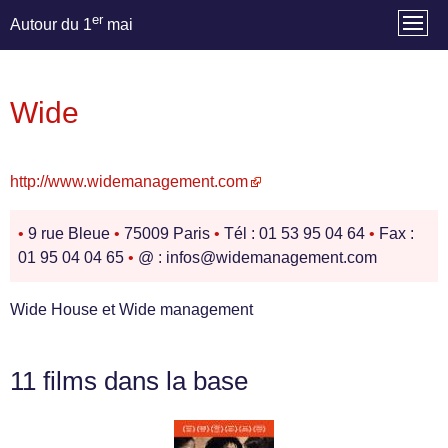
er
Autour du 1
mai
Wide
http://www.widemanagement.com
•
9 rue Bleue
•
75009 Paris
•
Tél : 01 53 95 04 64
•
Fax :
01 95 04 04 65
•
@ : infos@widemanagement.com
Wide House et Wide management
11 films dans la base