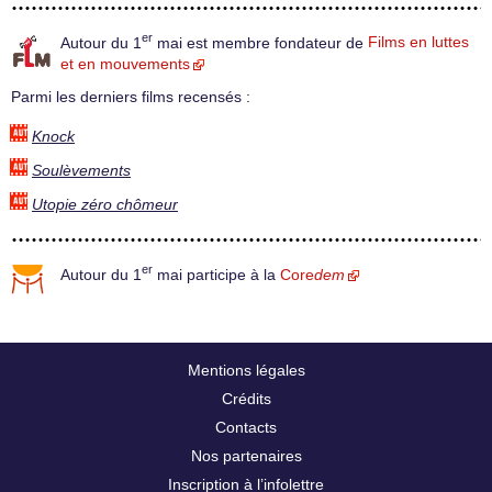
er
Autour du 1
mai est membre fondateur de
Films en luttes
et en mouvements
Parmi les derniers films recensés :
Knock
Soulèvements
Utopie zéro chômeur
er
Autour du 1
mai participe à la
Core
dem
Mentions légales
Crédits
Contacts
Nos partenaires
Inscription à l’infolettre