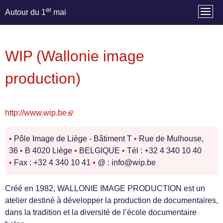
er
Autour du 1
mai
WIP (Wallonie image
production)
http://www.wip.be
•
Pôle Image de Liège - Bâtiment T
•
Rue de Mulhouse,
36
•
B 4020 Liège
•
BELGIQUE
•
Tél : +32 4 340 10 40
•
Fax : +32 4 340 10 41
•
@ : info@wip.be
Créé en 1982, WALLONIE IMAGE PRODUCTION est un
atelier destiné à développer la production de documentaires,
dans la tradition et la diversité de l’école documentaire