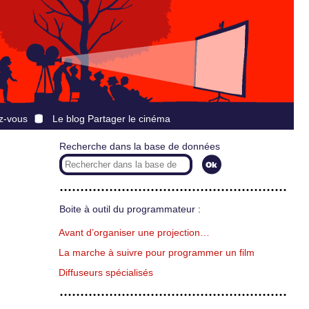
z-vous
Le blog Partager le cinéma
Recherche dans la base de données
Boite à outil du programmateur :
Avant d’organiser une projection…
La marche à suivre pour programmer un film
Diffuseurs spécialisés