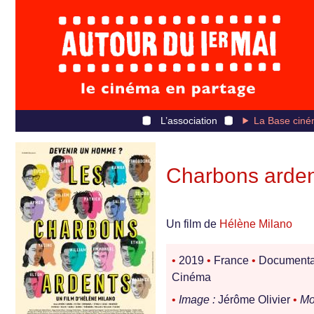
L’association
La Base ciné
Charbons arden
Un film de
Hélène Milano
•
2019
•
France
•
Documenta
Cinéma
•
Image :
Jérôme Olivier
•
Mo