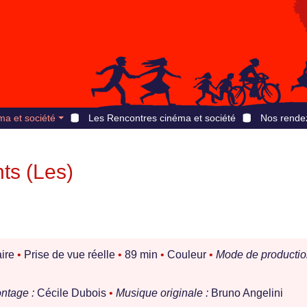
ma et société
Les Rencontres cinéma et société
Nos rende
ts (Les)
ire
•
Prise de vue réelle
•
89 min
•
Couleur
•
Mode de productio
ntage :
Cécile Dubois
•
Musique originale :
Bruno Angelini