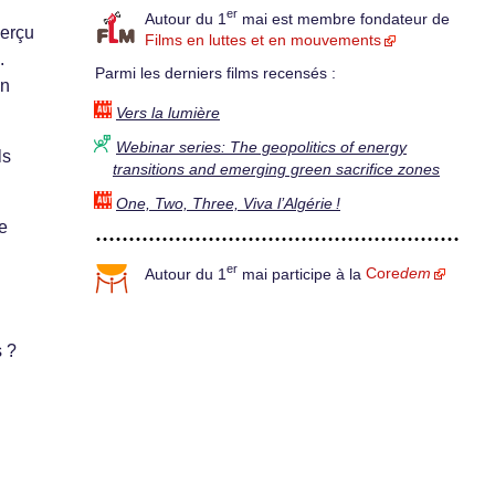
er
Autour du 1
mai est membre fondateur de
perçu
Films en luttes et en mouvements
.
Parmi les derniers films recensés :
un
Vers la lumière
Webinar series: The geopolitics of energy
ls
transitions and emerging green sacrifice zones
One, Two, Three, Viva l’Algérie !
e
er
Autour du 1
mai participe à la
Core
dem
s ?