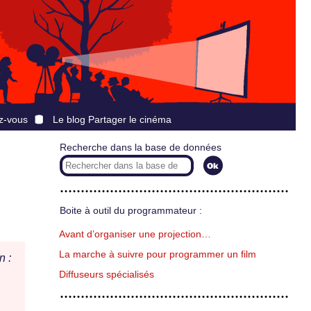
z-vous
Le blog Partager le cinéma
Recherche dans la base de données
Boite à outil du programmateur :
Avant d’organiser une projection…
La marche à suivre pour programmer un film
n :
Diffuseurs spécialisés