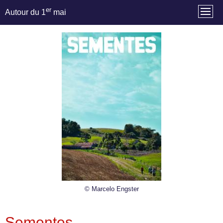
er
Autour du 1
mai
© Marcelo Engster
Sementes