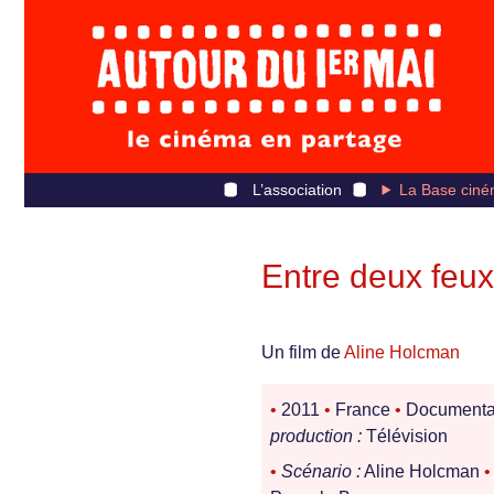
L’association
La Base ciné
Entre deux feux
Un film de
Aline Holcman
•
2011
•
France
•
Documenta
production :
Télévision
•
Scénario :
Aline Holcman
•