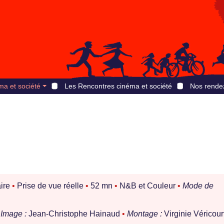
ma et société
Les Rencontres cinéma et société
Nos rende
ire
•
Prise de vue réelle
•
52 mn
•
N&B et Couleur
•
Mode de
Image :
Jean-Christophe Hainaud
•
Montage :
Virginie Véricour