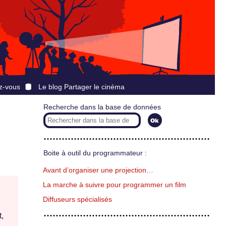
z-vous
Le blog Partager le cinéma
Recherche dans la base de données
Boite à outil du programmateur :
Avant d’organiser une projection…
La marche à suivre pour programmer un film
Diffuseurs spécialisés
t,